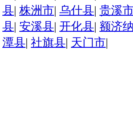
县
|
株洲市
|
乌什县
|
贵溪
县
|
安溪县
|
开化县
|
额济
潭县
|
社旗县
|
天门市
|