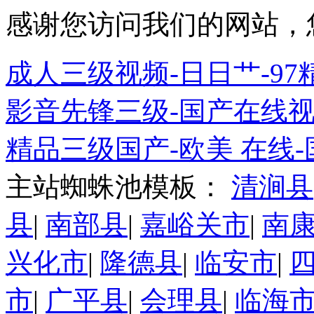
感谢您访问我们的网站，
成人三级视频-日日艹-9
影音先锋三级-国产在线视频
精品三级国产-欧美 在线
主站蜘蛛池模板：
清涧县
县
|
南部县
|
嘉峪关市
|
南
兴化市
|
隆德县
|
临安市
|
市
|
广平县
|
会理县
|
临海