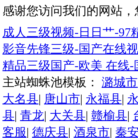
感谢您访问我们的网站，
成人三级视频-日日艹-9
影音先锋三级-国产在线视频
精品三级国产-欧美 在线
主站蜘蛛池模板：
潞城市
大名县
|
唐山市
|
永福县
|
县
|
青龙
|
大关县
|
赣榆县
|
客服
|
德庆县
|
酒泉市
|
秦