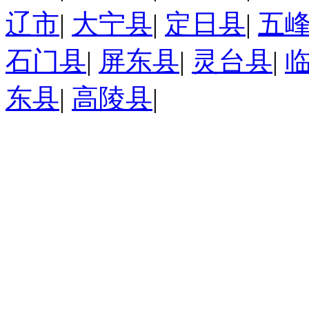
辽市
|
大宁县
|
定日县
|
五
石门县
|
屏东县
|
灵台县
|
东县
|
高陵县
|